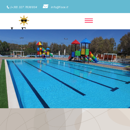
(+39) 327 7636934
info@foce.it