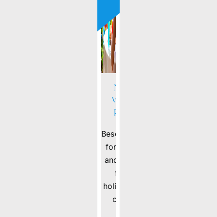
New
water
park
Beschrijving
for young
and adults
for a
holiday full
of […]