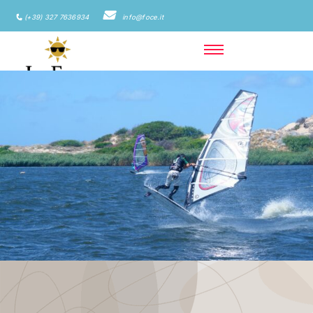
(+39) 327 7636934
info@foce.it