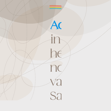
Actueel
in
het
noorden
van
Sardinië