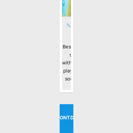
New sports
area
Beschrijving New
sports area
with multipurpose
playground for a
soccer and […]
ONTDEKKEN