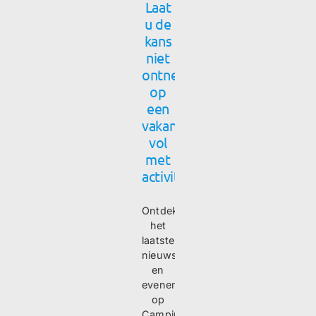
Laat
u de
kans
niet
ontnemen
op
een
vakantie
vol
met
activiteiten
Ontdek
het
laatste
nieuws
en
evenementen
op
Camping