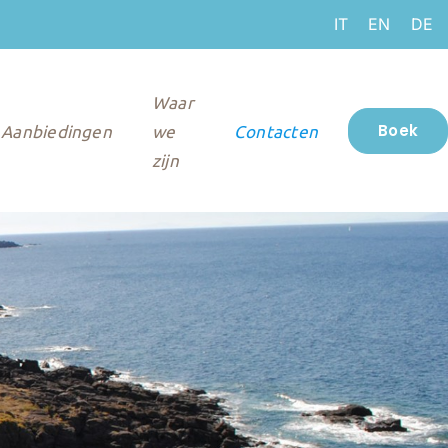
IT
EN
DE
Waar
Boek
Aanbiedingen
we
Contacten
zijn