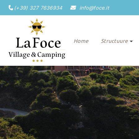
(+39) 327 7636934
info@foce.it
Home
Structuure