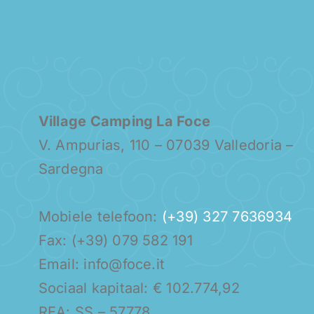
Village Camping La Foce
V. Ampurias, 110 – 07039 Valledoria –
Sardegna
Mobiele telefoon:
(+39) 327 7636934
Fax: (+39) 079 582 191
Email: info@foce.it
Sociaal kapitaal: € 102.774,92
REA: SS – 57778