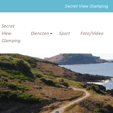
Secret View Glamping
Secret
View
Diensten
Sport
Foto/Video
Glamping